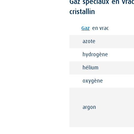
Gaz spéciaux en vrac 
cristallin
Gaz
en vrac
azote
hydrogène
hélium
oxygène
argon